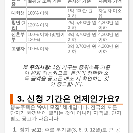
월평균 소득 기준
총자산 기준
자동차 가액
층
1억 400만 원
자동차 미소
대학생
100% 이하
이하
유
청년 (1
2억 5,400만 원
4,200만 원
120% 이하
인)
이하
이하
신혼부
100% 이하 (맞벌이
3억 3,700만 원
4,200만 원
부
120%)
이하
이하
3억 3,700만 원
4,200만 원
고령자
100% 이하
이하
이하
※ 주의사항:
1인 가구는 중위소득 기준
이 완화 적용되므로, 본인의 정확한 소
득 금액을 공고문 배포 시 확인하는 것
이 중요합니다.
3. 신청 기간은 언제인가요?
행복주택은
'수시 모집'
체계입니다. 전국의 모든
단지가 한꺼번에 열리는 것이 아니라 지역별, 단지
별로 공고가 나옵니다.
정기 공고:
주로 분기별(3, 6, 9, 12월)로 큰 공