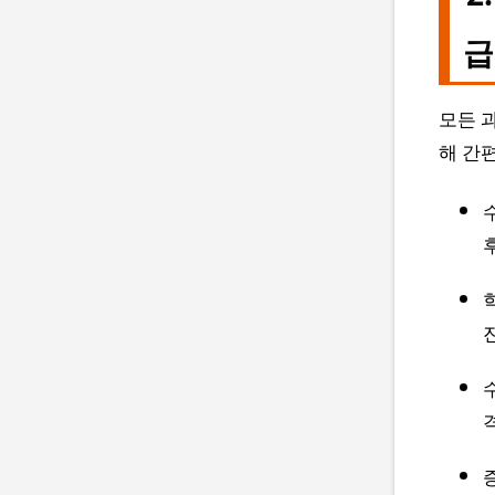
급
모든 
해 간