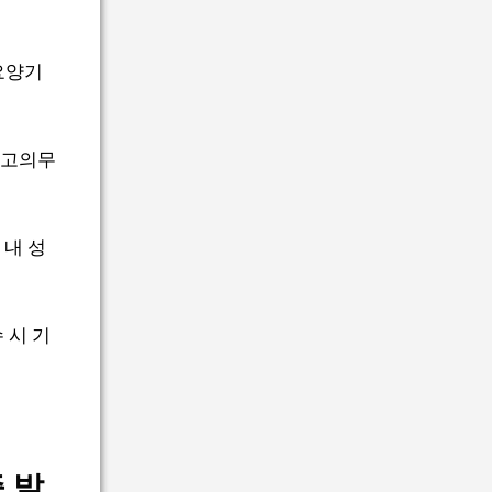
요양기
신고의무
 내 성
 시 기
 발